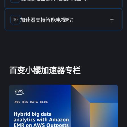
使用
加速器
本身并不会显著增加流量消耗，它专注于提供更
高效的
连接
。
+
10
加速器
支持
智能电视
吗?
支持，
加速器
可以轻松连接至
智能电视
，提升
影音串流
体
验。
百变小樱加速器专栏