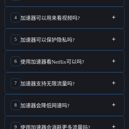
使用
网络加速器
是
合法的
，它旨在提供更好的互联网连接和
隐私保护
，请确保在合规的情况下使用。
+
4
加速器
可以用来
看视频
吗?
可以，
加速器
凭借其
智能分流技术
，为观看视频提供更稳定
的
连接
，减少
缓冲
和
卡顿
。
+
5
加速器
可以
保护隐私
吗?
是的，
加速器
采用
军规加密技术
，提供最安全的
隐私保护
，
帮助用户抵御潜在的
网络威胁
。
+
6
使用
加速器
看
Netflix
可以吗?
可以，
加速器
通过优化
服务器连接
，提升观看
Netflix
时的流
畅度，提供更好的
观看体验
。
+
7
加速器
支持
无限流量
吗?
支持，选择合适的
计划
即可享受
无限流量
，无流量限制的使
用体验。
+
8
加速器
会
降低网速
吗?
加速器
设计旨在提升
网速
，通过
智能分流技术
，不会对您的
连接速度
造成负面影响。
+
9
使用
加速器
会
消耗更多流量
吗?