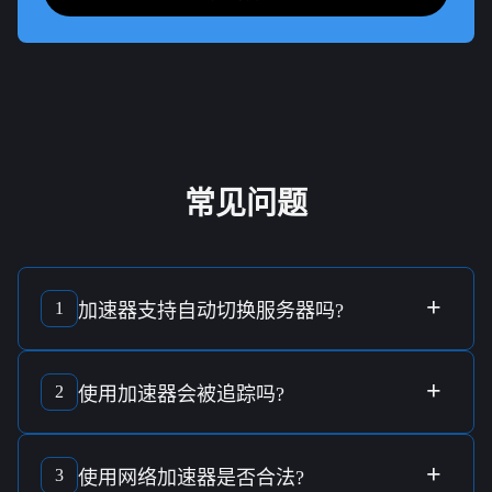
常见问题
+
1
加速器
支持
自动切换服务器
吗?
支持，
加速器
具有
智能分流技术
，能够自动选择最佳的服务
器来优化
连接质量
，确保用户体验的流畅度。
+
2
使用
加速器
会被
追踪
吗?
我们的
加速器
采用
军规加密技术
，从而提供最安全的
隐私保
护
，确保用户
不被追踪
。
+
3
使用
网络加速器
是否
合法
?